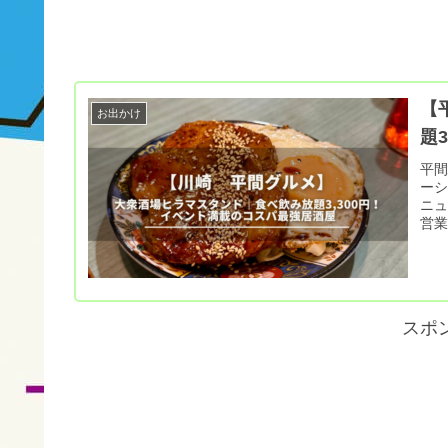
【
お出かけ
題
平間
ー
ニュ
営
スポ