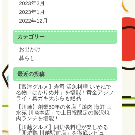
2023年2月
2023年1月
2022年12月
カテゴリー
お出かけ
暮らし
最近の投稿
【富津グルメ】寿司 活魚料理 いそねで
名物「はかりめ丼」を堪能！黄金アジフ
ライ・真ガキ天ぷらも絶品
【川崎】創業50年の名店「焼肉 海鮮 山
水苑 川崎本店」で土日祝限定の贅沢焼
肉ランチを堪能！
【川越グルメ】囲炉裏料理が楽しめる
「囲炉鶏 川越駅前店」を徹底レビュ