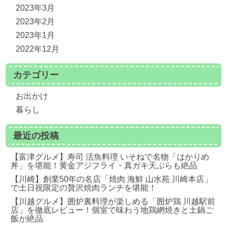
2023年3月
2023年2月
2023年1月
2022年12月
カテゴリー
お出かけ
暮らし
最近の投稿
【富津グルメ】寿司 活魚料理 いそねで名物「はかりめ
丼」を堪能！黄金アジフライ・真ガキ天ぷらも絶品
【川崎】創業50年の名店「焼肉 海鮮 山水苑 川崎本店」
で土日祝限定の贅沢焼肉ランチを堪能！
【川越グルメ】囲炉裏料理が楽しめる「囲炉鶏 川越駅前
店」を徹底レビュー！個室で味わう地鶏網焼きと土鍋ご
飯が絶品