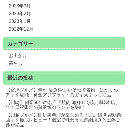
2023年3月
2023年2月
2023年1月
2022年12月
カテゴリー
お出かけ
暮らし
最近の投稿
【富津グルメ】寿司 活魚料理 いそねで名物「はかりめ
丼」を堪能！黄金アジフライ・真ガキ天ぷらも絶品
【川崎】創業50年の名店「焼肉 海鮮 山水苑 川崎本店」
で土日祝限定の贅沢焼肉ランチを堪能！
【川越グルメ】囲炉裏料理が楽しめる「囲炉鶏 川越駅前
店」を徹底レビュー！個室で味わう地鶏網焼きと土鍋ご
飯が絶品