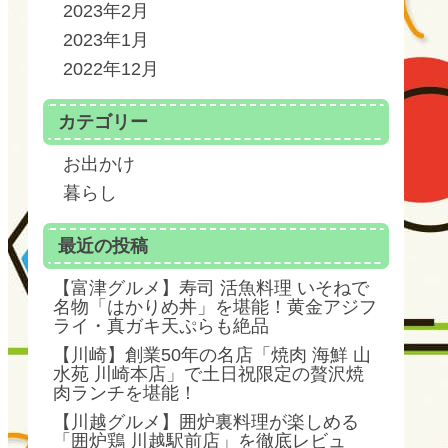
2023年2月
2023年1月
2022年12月
カテゴリー
お出かけ
暮らし
最近の投稿
【富津グルメ】寿司 活魚料理 いそねで
名物「はかりめ丼」を堪能！黄金アジフ
ライ・真ガキ天ぷらも絶品
【川崎】創業50年の名店「焼肉 海鮮 山
水苑 川崎本店」で土日祝限定の贅沢焼
肉ランチを堪能！
【川越グルメ】囲炉裏料理が楽しめる
「囲炉鶏 川越駅前店」を徹底レビュ