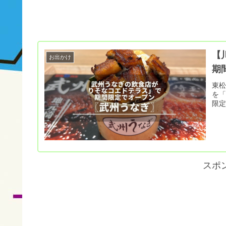
【
お出かけ
期
東
を「
限
スポ