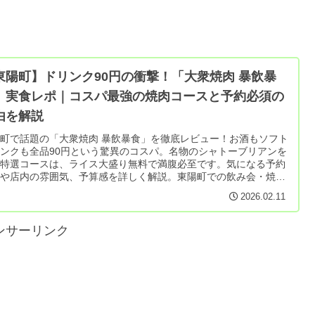
東陽町】ドリンク90円の衝撃！「大衆焼肉 暴飲暴
」実食レポ｜コスパ最強の焼肉コースと予約必須の
由を解説
町で話題の「大衆焼肉 暴飲暴食」を徹底レビュー！お酒もソフト
ンクも全品90円という驚異のコスパ。名物のシャトーブリアンを
む特選コースは、ライス大盛り無料で満腹必至です。気になる予約
法や店内の雰囲気、予算感を詳しく解説。東陽町での飲み会・焼肉
びに迷っている方は必見です！
2026.02.11
ンサーリンク