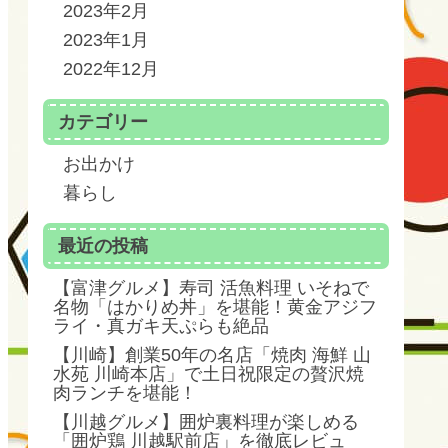
2023年2月
2023年1月
2022年12月
カテゴリー
お出かけ
暮らし
最近の投稿
【富津グルメ】寿司 活魚料理 いそねで
名物「はかりめ丼」を堪能！黄金アジフ
ライ・真ガキ天ぷらも絶品
【川崎】創業50年の名店「焼肉 海鮮 山
水苑 川崎本店」で土日祝限定の贅沢焼
肉ランチを堪能！
【川越グルメ】囲炉裏料理が楽しめる
「囲炉鶏 川越駅前店」を徹底レビュ