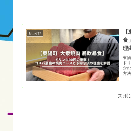
【
お出かけ
食
理
東陽
ドリ
含
方
選
スポ