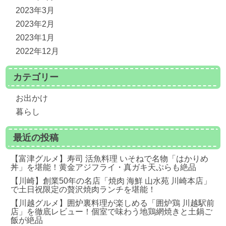
2023年3月
2023年2月
2023年1月
2022年12月
カテゴリー
お出かけ
暮らし
最近の投稿
【富津グルメ】寿司 活魚料理 いそねで名物「はかりめ
丼」を堪能！黄金アジフライ・真ガキ天ぷらも絶品
【川崎】創業50年の名店「焼肉 海鮮 山水苑 川崎本店」
で土日祝限定の贅沢焼肉ランチを堪能！
【川越グルメ】囲炉裏料理が楽しめる「囲炉鶏 川越駅前
店」を徹底レビュー！個室で味わう地鶏網焼きと土鍋ご
飯が絶品