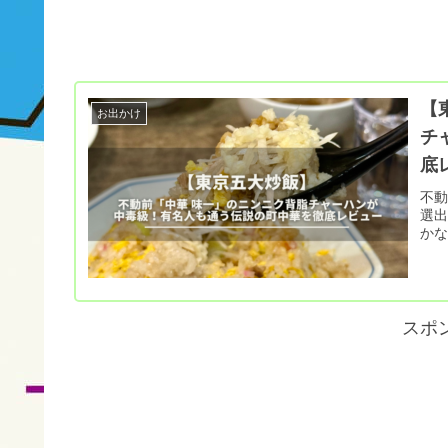
【
お出かけ
チ
底
不動
選
か
スポ