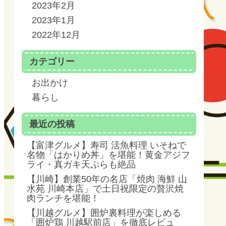
2023年2月
2023年1月
2022年12月
カテゴリー
お出かけ
暮らし
最近の投稿
【富津グルメ】寿司 活魚料理 いそねで
名物「はかりめ丼」を堪能！黄金アジフ
ライ・真ガキ天ぷらも絶品
【川崎】創業50年の名店「焼肉 海鮮 山
水苑 川崎本店」で土日祝限定の贅沢焼
肉ランチを堪能！
【川越グルメ】囲炉裏料理が楽しめる
「囲炉鶏 川越駅前店」を徹底レビュ