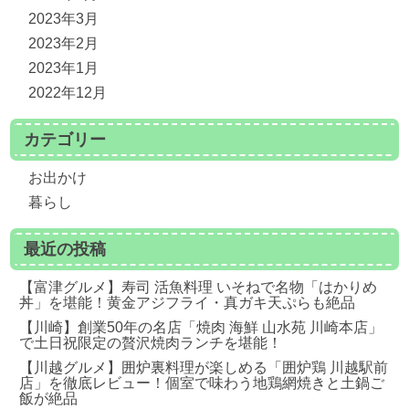
2023年3月
2023年2月
2023年1月
2022年12月
カテゴリー
お出かけ
暮らし
最近の投稿
【富津グルメ】寿司 活魚料理 いそねで名物「はかりめ
丼」を堪能！黄金アジフライ・真ガキ天ぷらも絶品
【川崎】創業50年の名店「焼肉 海鮮 山水苑 川崎本店」
で土日祝限定の贅沢焼肉ランチを堪能！
【川越グルメ】囲炉裏料理が楽しめる「囲炉鶏 川越駅前
店」を徹底レビュー！個室で味わう地鶏網焼きと土鍋ご
飯が絶品