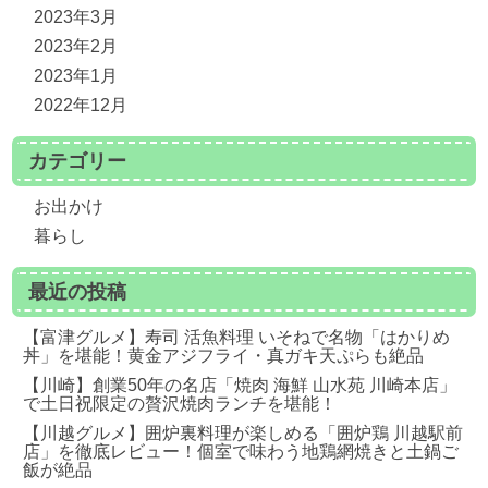
2023年3月
2023年2月
2023年1月
2022年12月
カテゴリー
お出かけ
暮らし
最近の投稿
【富津グルメ】寿司 活魚料理 いそねで名物「はかりめ
丼」を堪能！黄金アジフライ・真ガキ天ぷらも絶品
【川崎】創業50年の名店「焼肉 海鮮 山水苑 川崎本店」
で土日祝限定の贅沢焼肉ランチを堪能！
【川越グルメ】囲炉裏料理が楽しめる「囲炉鶏 川越駅前
店」を徹底レビュー！個室で味わう地鶏網焼きと土鍋ご
飯が絶品