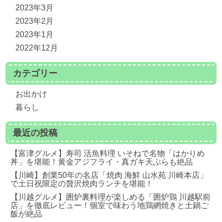
2023年3月
2023年2月
2023年1月
2022年12月
カテゴリー
お出かけ
暮らし
最近の投稿
【富津グルメ】寿司 活魚料理 いそねで名物「はかりめ
丼」を堪能！黄金アジフライ・真ガキ天ぷらも絶品
【川崎】創業50年の名店「焼肉 海鮮 山水苑 川崎本店」
で土日祝限定の贅沢焼肉ランチを堪能！
【川越グルメ】囲炉裏料理が楽しめる「囲炉鶏 川越駅前
店」を徹底レビュー！個室で味わう地鶏網焼きと土鍋ご
飯が絶品