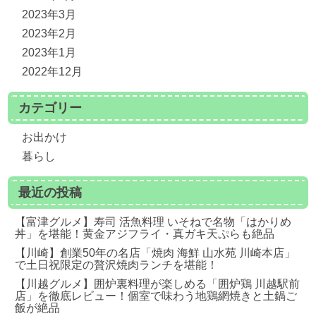
2023年3月
2023年2月
2023年1月
2022年12月
カテゴリー
お出かけ
暮らし
最近の投稿
【富津グルメ】寿司 活魚料理 いそねで名物「はかりめ
丼」を堪能！黄金アジフライ・真ガキ天ぷらも絶品
【川崎】創業50年の名店「焼肉 海鮮 山水苑 川崎本店」
で土日祝限定の贅沢焼肉ランチを堪能！
【川越グルメ】囲炉裏料理が楽しめる「囲炉鶏 川越駅前
店」を徹底レビュー！個室で味わう地鶏網焼きと土鍋ご
飯が絶品