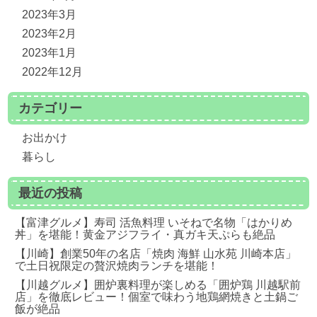
2023年3月
2023年2月
2023年1月
2022年12月
カテゴリー
お出かけ
暮らし
最近の投稿
【富津グルメ】寿司 活魚料理 いそねで名物「はかりめ
丼」を堪能！黄金アジフライ・真ガキ天ぷらも絶品
【川崎】創業50年の名店「焼肉 海鮮 山水苑 川崎本店」
で土日祝限定の贅沢焼肉ランチを堪能！
【川越グルメ】囲炉裏料理が楽しめる「囲炉鶏 川越駅前
店」を徹底レビュー！個室で味わう地鶏網焼きと土鍋ご
飯が絶品