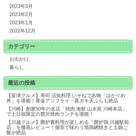
2023年3月
2023年2月
2023年1月
2022年12月
カテゴリー
お出かけ
暮らし
最近の投稿
【富津グルメ】寿司 活魚料理 いそねで名物「はかりめ
丼」を堪能！黄金アジフライ・真ガキ天ぷらも絶品
【川崎】創業50年の名店「焼肉 海鮮 山水苑 川崎本店」
で土日祝限定の贅沢焼肉ランチを堪能！
【川越グルメ】囲炉裏料理が楽しめる「囲炉鶏 川越駅前
店」を徹底レビュー！個室で味わう地鶏網焼きと土鍋ご
飯が絶品