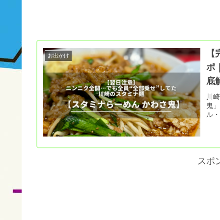
【
お出かけ
ポ
底
川崎
鬼
ル
スポ