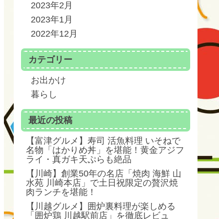
2023年2月
2023年1月
2022年12月
カテゴリー
お出かけ
暮らし
最近の投稿
【富津グルメ】寿司 活魚料理 いそねで
名物「はかりめ丼」を堪能！黄金アジフ
ライ・真ガキ天ぷらも絶品
【川崎】創業50年の名店「焼肉 海鮮 山
水苑 川崎本店」で土日祝限定の贅沢焼
肉ランチを堪能！
【川越グルメ】囲炉裏料理が楽しめる
「囲炉鶏 川越駅前店」を徹底レビュ