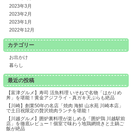
2023年3月
2023年2月
2023年1月
2022年12月
カテゴリー
お出かけ
暮らし
最近の投稿
【富津グルメ】寿司 活魚料理 いそねで名物「はかりめ
丼」を堪能！黄金アジフライ・真ガキ天ぷらも絶品
【川崎】創業50年の名店「焼肉 海鮮 山水苑 川崎本店」
で土日祝限定の贅沢焼肉ランチを堪能！
【川越グルメ】囲炉裏料理が楽しめる「囲炉鶏 川越駅前
店」を徹底レビュー！個室で味わう地鶏網焼きと土鍋ご
飯が絶品