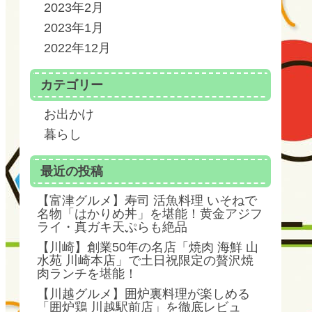
2023年2月
2023年1月
2022年12月
カテゴリー
お出かけ
暮らし
最近の投稿
【富津グルメ】寿司 活魚料理 いそねで
名物「はかりめ丼」を堪能！黄金アジフ
ライ・真ガキ天ぷらも絶品
【川崎】創業50年の名店「焼肉 海鮮 山
水苑 川崎本店」で土日祝限定の贅沢焼
肉ランチを堪能！
【川越グルメ】囲炉裏料理が楽しめる
「囲炉鶏 川越駅前店」を徹底レビュ