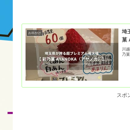
埼
お出かけ
菓
川
乃菓
スポ