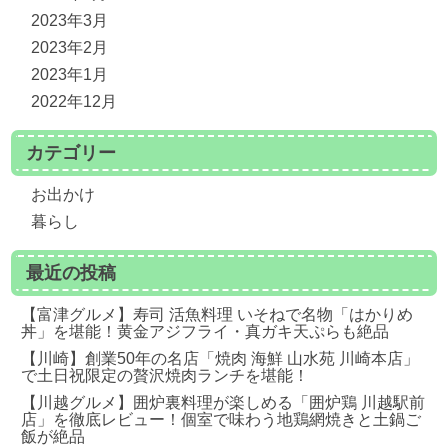
2023年3月
2023年2月
2023年1月
2022年12月
カテゴリー
お出かけ
暮らし
最近の投稿
【富津グルメ】寿司 活魚料理 いそねで名物「はかりめ
丼」を堪能！黄金アジフライ・真ガキ天ぷらも絶品
【川崎】創業50年の名店「焼肉 海鮮 山水苑 川崎本店」
で土日祝限定の贅沢焼肉ランチを堪能！
【川越グルメ】囲炉裏料理が楽しめる「囲炉鶏 川越駅前
店」を徹底レビュー！個室で味わう地鶏網焼きと土鍋ご
飯が絶品