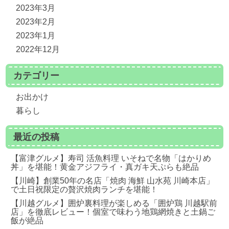
2023年3月
2023年2月
2023年1月
2022年12月
カテゴリー
お出かけ
暮らし
最近の投稿
【富津グルメ】寿司 活魚料理 いそねで名物「はかりめ
丼」を堪能！黄金アジフライ・真ガキ天ぷらも絶品
【川崎】創業50年の名店「焼肉 海鮮 山水苑 川崎本店」
で土日祝限定の贅沢焼肉ランチを堪能！
【川越グルメ】囲炉裏料理が楽しめる「囲炉鶏 川越駅前
店」を徹底レビュー！個室で味わう地鶏網焼きと土鍋ご
飯が絶品