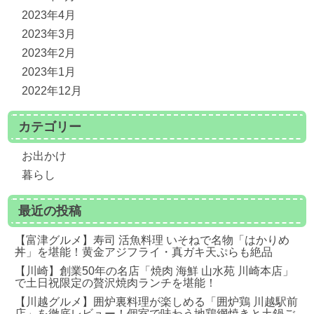
2023年4月
2023年3月
2023年2月
2023年1月
2022年12月
カテゴリー
お出かけ
暮らし
最近の投稿
【富津グルメ】寿司 活魚料理 いそねで名物「はかりめ
丼」を堪能！黄金アジフライ・真ガキ天ぷらも絶品
【川崎】創業50年の名店「焼肉 海鮮 山水苑 川崎本店」
で土日祝限定の贅沢焼肉ランチを堪能！
【川越グルメ】囲炉裏料理が楽しめる「囲炉鶏 川越駅前
店」を徹底レビュー！個室で味わう地鶏網焼きと土鍋ご