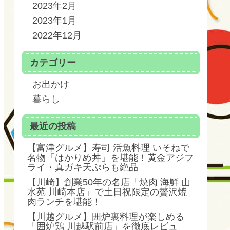
2023年2月
2023年1月
2022年12月
カテゴリー
お出かけ
暮らし
最近の投稿
【富津グルメ】寿司 活魚料理 いそねで
名物「はかりめ丼」を堪能！黄金アジフ
ライ・真ガキ天ぷらも絶品
【川崎】創業50年の名店「焼肉 海鮮 山
水苑 川崎本店」で土日祝限定の贅沢焼
肉ランチを堪能！
【川越グルメ】囲炉裏料理が楽しめる
「囲炉鶏 川越駅前店」を徹底レビュ