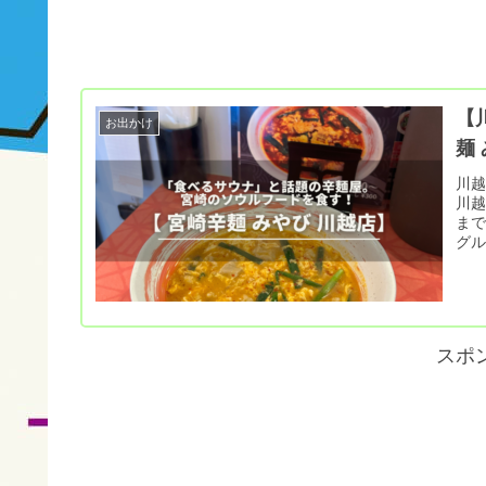
【
お出かけ
麺
川越
川越
ま
グ
スポ