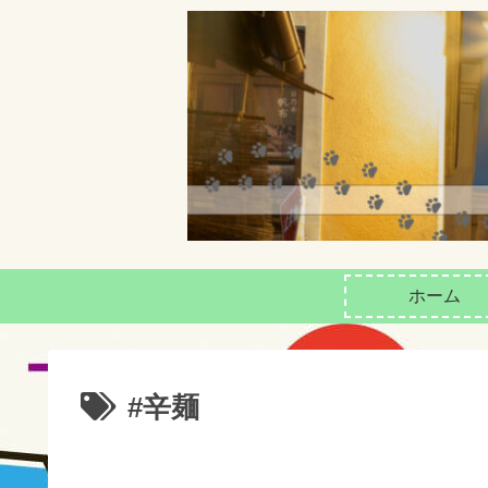
ホーム
#辛麺