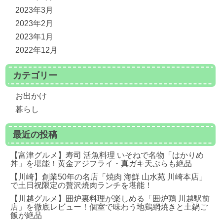
2023年3月
2023年2月
2023年1月
2022年12月
カテゴリー
お出かけ
暮らし
最近の投稿
【富津グルメ】寿司 活魚料理 いそねで名物「はかりめ
丼」を堪能！黄金アジフライ・真ガキ天ぷらも絶品
【川崎】創業50年の名店「焼肉 海鮮 山水苑 川崎本店」
で土日祝限定の贅沢焼肉ランチを堪能！
【川越グルメ】囲炉裏料理が楽しめる「囲炉鶏 川越駅前
店」を徹底レビュー！個室で味わう地鶏網焼きと土鍋ご
飯が絶品