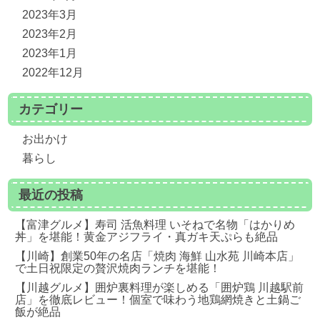
2023年3月
2023年2月
2023年1月
2022年12月
カテゴリー
お出かけ
暮らし
最近の投稿
【富津グルメ】寿司 活魚料理 いそねで名物「はかりめ
丼」を堪能！黄金アジフライ・真ガキ天ぷらも絶品
【川崎】創業50年の名店「焼肉 海鮮 山水苑 川崎本店」
で土日祝限定の贅沢焼肉ランチを堪能！
【川越グルメ】囲炉裏料理が楽しめる「囲炉鶏 川越駅前
店」を徹底レビュー！個室で味わう地鶏網焼きと土鍋ご
飯が絶品