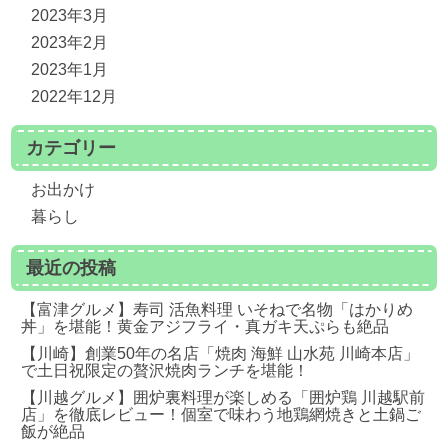
2023年3月
2023年2月
2023年1月
2022年12月
カテゴリー
お出かけ
暮らし
最近の投稿
【富津グルメ】寿司 活魚料理 いそねで名物「はかりめ
丼」を堪能！黄金アジフライ・真ガキ天ぷらも絶品
【川崎】創業50年の名店「焼肉 海鮮 山水苑 川崎本店」
で土日祝限定の贅沢焼肉ランチを堪能！
【川越グルメ】囲炉裏料理が楽しめる「囲炉鶏 川越駅前
店」を徹底レビュー！個室で味わう地鶏網焼きと土鍋ご
飯が絶品