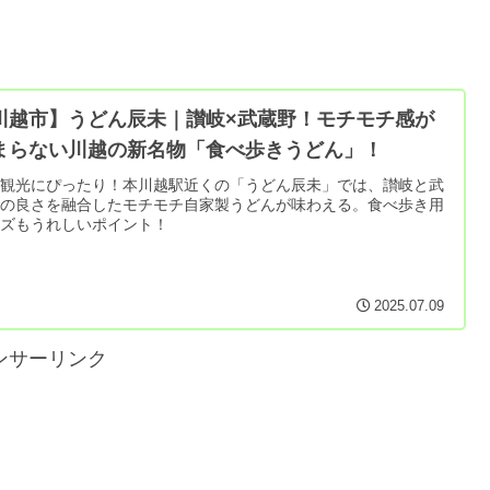
川越市】うどん辰未｜讃岐×武蔵野！モチモチ感が
まらない川越の新名物「食べ歩きうどん」！
越観光にぴったり！本川越駅近くの「うどん辰未」では、讃岐と武
野の良さを融合したモチモチ自家製うどんが味わえる。食べ歩き用
イズもうれしいポイント！
2025.07.09
ンサーリンク