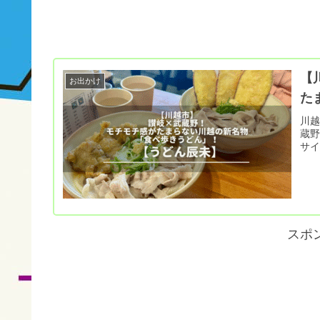
【
お出かけ
た
川
蔵
サ
スポ