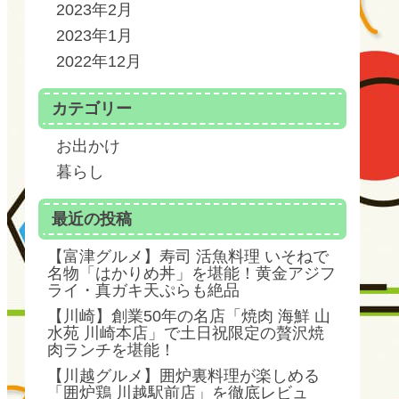
2023年2月
2023年1月
2022年12月
カテゴリー
お出かけ
暮らし
最近の投稿
【富津グルメ】寿司 活魚料理 いそねで
名物「はかりめ丼」を堪能！黄金アジフ
ライ・真ガキ天ぷらも絶品
【川崎】創業50年の名店「焼肉 海鮮 山
水苑 川崎本店」で土日祝限定の贅沢焼
肉ランチを堪能！
【川越グルメ】囲炉裏料理が楽しめる
「囲炉鶏 川越駅前店」を徹底レビュ