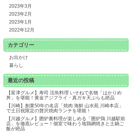
2023年3月
2023年2月
2023年1月
2022年12月
カテゴリー
お出かけ
暮らし
最近の投稿
【富津グルメ】寿司 活魚料理 いそねで名物「はかりめ
丼」を堪能！黄金アジフライ・真ガキ天ぷらも絶品
【川崎】創業50年の名店「焼肉 海鮮 山水苑 川崎本店」
で土日祝限定の贅沢焼肉ランチを堪能！
【川越グルメ】囲炉裏料理が楽しめる「囲炉鶏 川越駅前
店」を徹底レビュー！個室で味わう地鶏網焼きと土鍋ご
飯が絶品