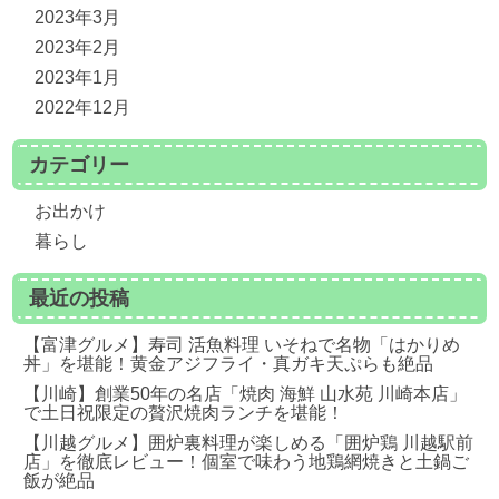
2023年3月
2023年2月
2023年1月
2022年12月
カテゴリー
お出かけ
暮らし
最近の投稿
【富津グルメ】寿司 活魚料理 いそねで名物「はかりめ
丼」を堪能！黄金アジフライ・真ガキ天ぷらも絶品
【川崎】創業50年の名店「焼肉 海鮮 山水苑 川崎本店」
で土日祝限定の贅沢焼肉ランチを堪能！
【川越グルメ】囲炉裏料理が楽しめる「囲炉鶏 川越駅前
店」を徹底レビュー！個室で味わう地鶏網焼きと土鍋ご
飯が絶品