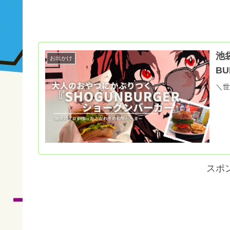
池
お出かけ
B
＼世
スポ