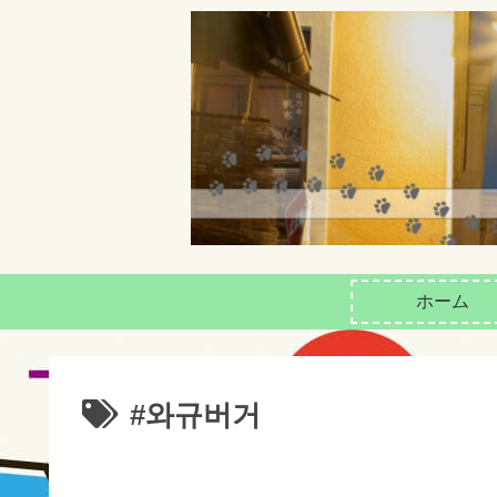
ホーム
#와규버거