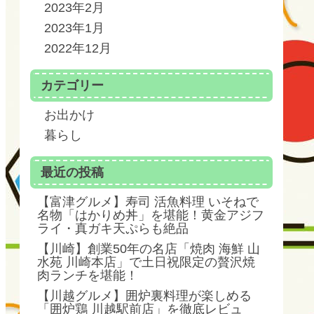
2023年2月
2023年1月
2022年12月
カテゴリー
お出かけ
暮らし
最近の投稿
【富津グルメ】寿司 活魚料理 いそねで
名物「はかりめ丼」を堪能！黄金アジフ
ライ・真ガキ天ぷらも絶品
【川崎】創業50年の名店「焼肉 海鮮 山
水苑 川崎本店」で土日祝限定の贅沢焼
肉ランチを堪能！
【川越グルメ】囲炉裏料理が楽しめる
「囲炉鶏 川越駅前店」を徹底レビュ