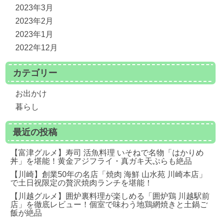
2023年3月
2023年2月
2023年1月
2022年12月
カテゴリー
お出かけ
暮らし
最近の投稿
【富津グルメ】寿司 活魚料理 いそねで名物「はかりめ
丼」を堪能！黄金アジフライ・真ガキ天ぷらも絶品
【川崎】創業50年の名店「焼肉 海鮮 山水苑 川崎本店」
で土日祝限定の贅沢焼肉ランチを堪能！
【川越グルメ】囲炉裏料理が楽しめる「囲炉鶏 川越駅前
店」を徹底レビュー！個室で味わう地鶏網焼きと土鍋ご
飯が絶品