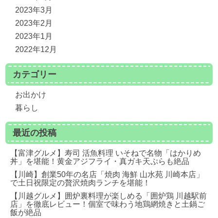
2023年3月
2023年2月
2023年1月
2022年12月
カテゴリー
お出かけ
暮らし
最近の投稿
【富津グルメ】寿司 活魚料理 いそねで名物「はかりめ
丼」を堪能！黄金アジフライ・真ガキ天ぷらも絶品
【川崎】創業50年の名店「焼肉 海鮮 山水苑 川崎本店」
で土日祝限定の贅沢焼肉ランチを堪能！
【川越グルメ】囲炉裏料理が楽しめる「囲炉鶏 川越駅前
店」を徹底レビュー！個室で味わう地鶏網焼きと土鍋ご
飯が絶品