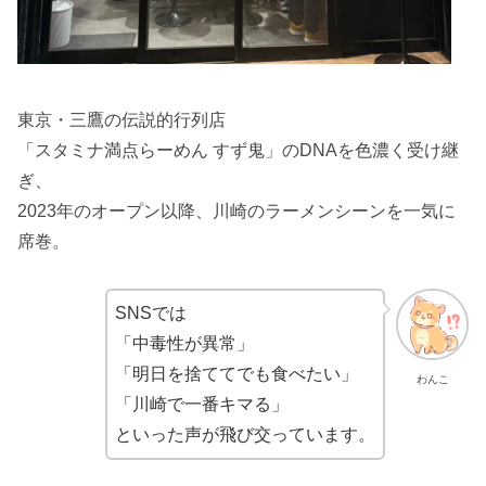
東京・三鷹の伝説的行列店
「スタミナ満点らーめん すず鬼」のDNAを色濃く受け継
ぎ、
2023年のオープン以降、川崎のラーメンシーンを一気に
席巻。
SNSでは
「中毒性が異常」
「明日を捨ててでも食べたい」
わんこ
「川崎で一番キマる」
といった声が飛び交っています。