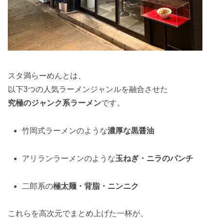
スタ満らーめんとは、
以下3つの人気ラーメンジャンルを融合させた
究極のジャンク系ラーメン
です。
竹岡式ラーメンのような
濃厚な黒醤油
アリランラーメンのような
玉ねぎ・ニラのパンチ
二郎系の
極太麺・背脂・ニンニク
これらを高次元でまとめ上げた一杯が、