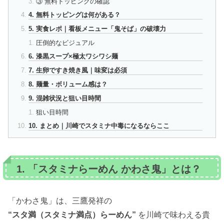
③ 無料トッピングの確認
4. 無料トッピングは何がある？
5. 実食レポ｜看板メニュー「鬼そば」の破壊力
圧倒的なビジュアル
6. 漆黒スープ×極太ワシワシ麺
7. 生卵ですき焼き風｜味変は必須
8. 麺量・ボリューム感は？
9. 混雑状況と狙い目時間
狙い目時間
10. まとめ｜川崎でスタミナ中毒になるならここ
1. 「スタミナらーめん かわさ鬼」とは？
「かわさ鬼」は、三鷹発祥の
“スタ満（スタミナ満点）らーめん”
を川崎で味わえる貴