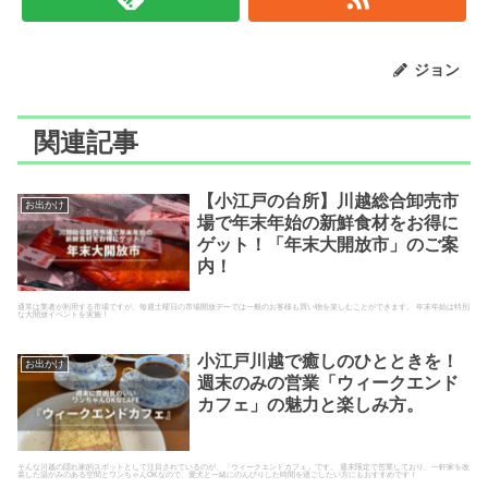
ジョン
関連記事
【小江戸の台所】川越総合卸売市
お出かけ
場で年末年始の新鮮食材をお得に
ゲット！「年末大開放市」のご案
内！
通常は業者が利用する市場ですが、毎週土曜日の市場開放デーでは一般のお客様も買い物を楽しむことができます。 年末年始は特別
な大開放イベントを実施！
小江戸川越で癒しのひとときを！
お出かけ
週末のみの営業「ウィークエンド
カフェ」の魅力と楽しみ方。
そんな川越の隠れ家的スポットとして注目されているのが、「ウィークエンドカフェ」です。 週末限定で営業しており、一軒家を改
装した温かみのある空間とワンちゃんOKなので、愛犬と一緒にのんびりした時間を過ごしたい方にもおすすめです！