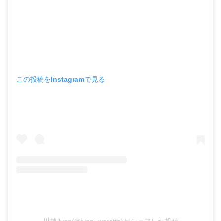
この投稿をInstagramで見る
川越Jyon(@jyon_waratte)がシェアした投稿