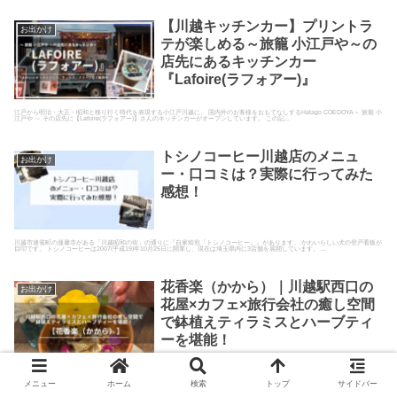
【川越キッチンカー】プリントラ
お出かけ
テが楽しめる～旅籠 小江戸や～の
店先にあるキッチンカー
『Lafoire(ラフォアー)』
江戸から明治・大正・昭和と移り行く時代を表現する小江戸川越に、 国内外のお客様をおもてなしするHatago COEDOYA～ 旅籠 小
江戸や ～ その店先に【Lafoire(ラフォアー)】さんのキッチンカーがオープンしています。 この記...
トシノコーヒー川越店のメニュ
お出かけ
ー・口コミは？実際に行ってみた
感想！
川越市連雀町の蓮馨寺がある「川越昭和の街」の通りに『自家焙煎「トシノコーヒー」』があります。 かわいらしい犬の登戸看板が
目印です。 トシノコーヒーは2007(平成19)年10月25日に開業し、現在は埼玉県内に3店舗を展開しています。 ...
花香楽（かから）｜川越駅西口の
お出かけ
花屋×カフェ×旅行会社の癒し空間
で鉢植えティラミスとハーブティ
ーを堪能！
川越駅西口すぐの隠れ家カフェ「花香楽（かから）」で、SNS映えスイーツ「鉢植えティラミス」と癒しのハーブティーを体験。花
に囲まれたおしゃれ空間で心も体もリフレッシュ！
メニュー
ホーム
検索
トップ
サイドバー