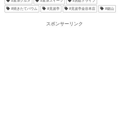
#富津グルメ
#富津スイーツ
#房総ドライブ
#焼きたてバウム
#見波亭
#見波亭金谷本店
#鋸山
スポンサーリンク