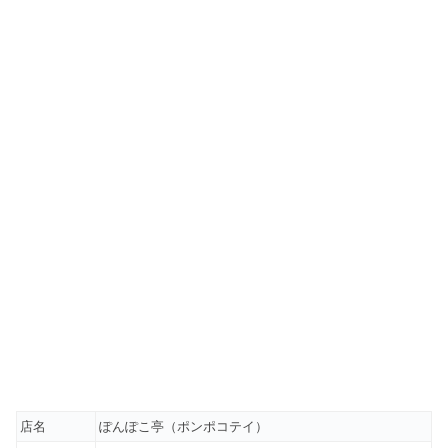
店名
ぽんぽこ亭（ポンポコテイ）