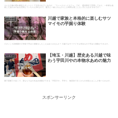
そんな川越の隠れ家的スポットとして注目されているのが、「ウィークエンドカフェ」です。 週末限定で営業しており、一軒家を改
装した温かみのある空間とワンちゃんOKなので、愛犬と一緒にのんびりした時間を過ごしたい方にもおすすめです！
川越で家族と本格的に楽しむサツ
お出かけ
マイモの芋掘り体験
小さいころ幼稚園や小学校で芋ほり体験をしたことはありませんか？ 川越ではサツマイモも有名なので芋ほり体験ができます。
【埼玉・川越】歴史ある川越で味
お出かけ
わう宇田川やの本物水あめの魅力
菓子屋横丁の近くで、昔ならではの水あめ体験ができる「宇田川や」 手作り、無添加で古くからの水飴とおこしが食べられます。
スポンサーリンク