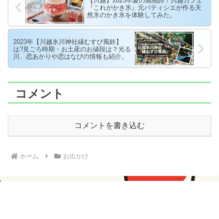
【川越】2023年夏の風物詩！川越カフェ
『これがかき氷』元パティシエが作る天
然氷のかき氷を体験してみた。
2023年【川越氷川神社縁むすび風鈴】
は?見ごろ時期・お土産のお値段は？光る
川、恋あかりや恋はなびの情報も紹介。
コメント
コメントを書き込む
ホーム
お出かけ