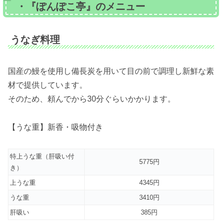
・『ぽんぽこ亭』のメニュー
うなぎ料理
国産の鰻を使用し備長炭を用いて目の前で調理し新鮮な素
材で提供しています。
そのため、頼んでから30分ぐらいかかります。
【うな重】新香・吸物付き
特上うな重（肝吸い付
5775円
き）
上うな重
4345円
うな重
3410円
肝吸い
385円