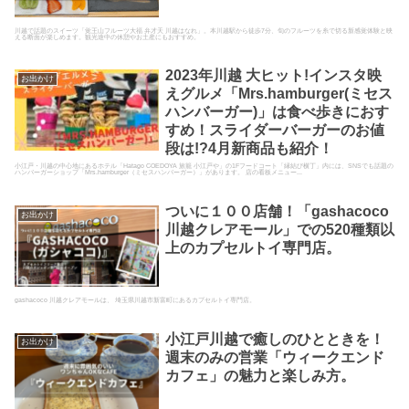
川越で話題のスイーツ「覚王山フルーツ大福 弁才天 川越はなれ」。本川越駅から徒歩7分、旬のフルーツを糸で切る新感覚体験と映
える断面が楽しめます。観光途中の休憩やお土産にもおすすめ。
2023年川越 大ヒット!インスタ映
お出かけ
えグルメ「Mrs.hamburger(ミセス
ハンバーガー)」は食べ歩きにおす
すめ！スライダーバーガーのお値
段は!?4月新商品も紹介！
小江戸・川越の中心地にあるホテル「Hatago COEDOYA 旅籠 小江戸や」の1Fフードコート「縁結び横丁」内には、SNSでも話題の
ハンバーガーショップ「Mrs.hamburger（ミセスハンバーガー）」があります。 店の看板メニュー...
ついに１００店舗！「gashacoco
お出かけ
川越クレアモール」での520種類以
上のカプセルトイ専門店。
gashacoco 川越クレアモールは、 埼玉県川越市新富町にあるカプセルトイ専門店。
小江戸川越で癒しのひとときを！
お出かけ
週末のみの営業「ウィークエンド
カフェ」の魅力と楽しみ方。