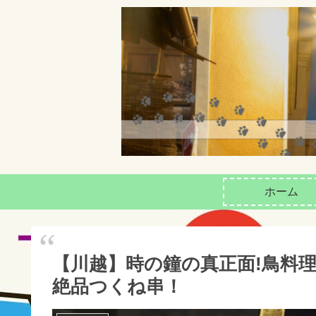
ホーム
【川越】時の鐘の真正面!鳥料
絶品つくね串！