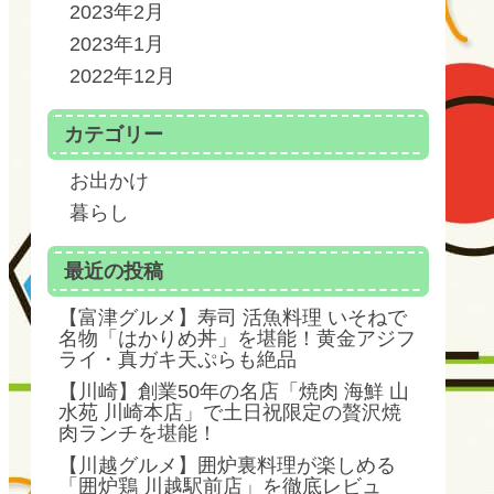
2023年2月
2023年1月
2022年12月
カテゴリー
お出かけ
暮らし
最近の投稿
【富津グルメ】寿司 活魚料理 いそねで
名物「はかりめ丼」を堪能！黄金アジフ
ライ・真ガキ天ぷらも絶品
【川崎】創業50年の名店「焼肉 海鮮 山
水苑 川崎本店」で土日祝限定の贅沢焼
肉ランチを堪能！
【川越グルメ】囲炉裏料理が楽しめる
「囲炉鶏 川越駅前店」を徹底レビュ