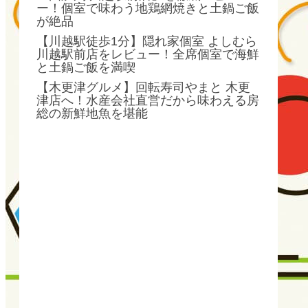
ー！個室で味わう地鶏網焼きと土鍋ご飯
が絶品
【川越駅徒歩1分】隠れ家個室 よしむら
川越駅前店をレビュー！全席個室で海鮮
と土鍋ご飯を満喫
【木更津グルメ】回転寿司やまと 木更
津店へ！水産会社直営だから味わえる房
総の新鮮地魚を堪能