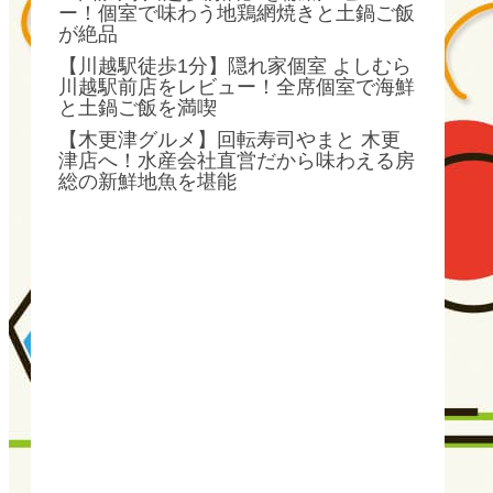
ー！個室で味わう地鶏網焼きと土鍋ご飯
が絶品
【川越駅徒歩1分】隠れ家個室 よしむら
川越駅前店をレビュー！全席個室で海鮮
と土鍋ご飯を満喫
【木更津グルメ】回転寿司やまと 木更
津店へ！水産会社直営だから味わえる房
総の新鮮地魚を堪能