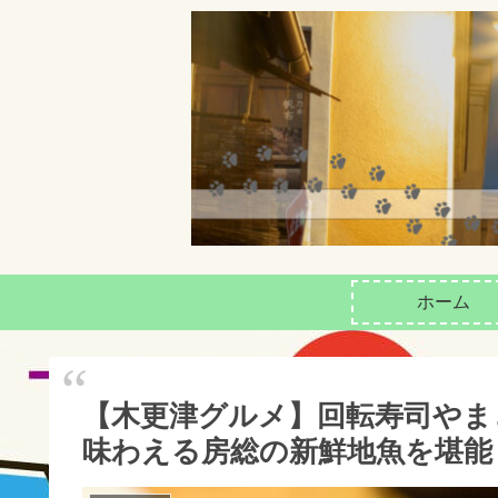
ホーム
【木更津グルメ】回転寿司やま
味わえる房総の新鮮地魚を堪能