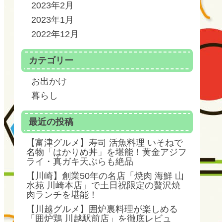
2023年2月
2023年1月
2022年12月
カテゴリー
お出かけ
暮らし
最近の投稿
【富津グルメ】寿司 活魚料理 いそねで
名物「はかりめ丼」を堪能！黄金アジフ
ライ・真ガキ天ぷらも絶品
【川崎】創業50年の名店「焼肉 海鮮 山
水苑 川崎本店」で土日祝限定の贅沢焼
肉ランチを堪能！
【川越グルメ】囲炉裏料理が楽しめる
「囲炉鶏 川越駅前店」を徹底レビュ