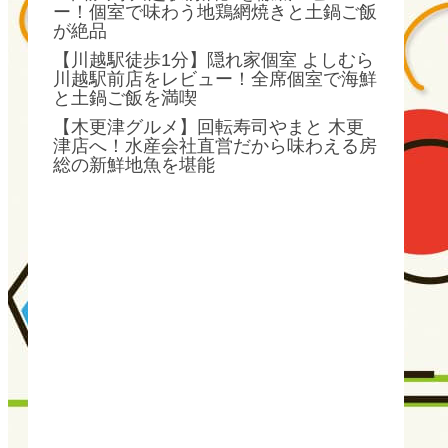
ー！個室で味わう地鶏網焼きと土鍋ご飯
が絶品
【川越駅徒歩1分】隠れ家個室 よしむら
川越駅前店をレビュー！全席個室で海鮮
と土鍋ご飯を満喫
【木更津グルメ】回転寿司やまと 木更
津店へ！水産会社直営だから味わえる房
総の新鮮地魚を堪能