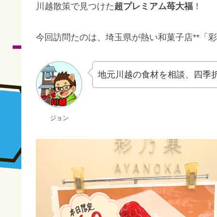
川越散策で見つけた
超プレミアム苺大福
！
今回訪問たのは、埼玉県が熱い和菓子店**「彩乃
地元川越の食材を相談、四季
ジョン