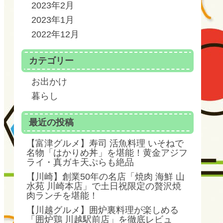
2023年2月
2023年1月
2022年12月
カテゴリー
お出かけ
暮らし
最近の投稿
【富津グルメ】寿司 活魚料理 いそねで
名物「はかりめ丼」を堪能！黄金アジフ
ライ・真ガキ天ぷらも絶品
【川崎】創業50年の名店「焼肉 海鮮 山
水苑 川崎本店」で土日祝限定の贅沢焼
肉ランチを堪能！
【川越グルメ】囲炉裏料理が楽しめる
「囲炉鶏 川越駅前店」を徹底レビュ