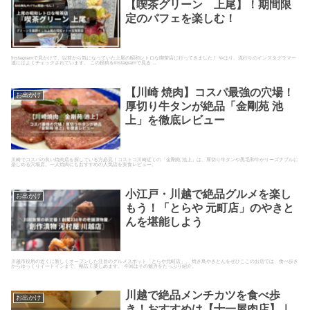
【喫茶グリーン 上尾】！期間限
定のパフェを楽しむ！
Instagramで見かけて、以前から気になっていた上尾の昭和レトロな喫茶店に行ってきました！ やはり、流行りのインスタグラマー
達にはよくチェックされています。 この投稿をInstagramで見る ...
【川崎 焼肉】コスパ最強の穴場！
お出かけ
厚切り牛タンが絶品「金剛苑 池
上」を徹底レビュー
川崎でコスパの良い焼肉店を探している方必見！コストコ川崎近くの「金剛苑 池上」は、厚切り牛タンや黒毛和牛がリーズナブルに
楽しめる穴場店。一人焼肉にもおすすめの人気店を実食レビュー。
小江戸・川越で絶品グルメを楽し
お出かけ
もう！「とらや 元町店」のやきと
んを堪能しよう
川越市役所の近くに新しくオープンした注目のグルメスポット「とらや元町店」。 焼き鳥やきとんをぜひここのお店では、食べ歩き
からゆっくりイートインまで、幅広く楽しめます。 今回はその魅力をたっぷり紹介。
川越で絶品メンチカツを食べ歩
お出かけ
き！おすすめは【十一屋肉店】｜