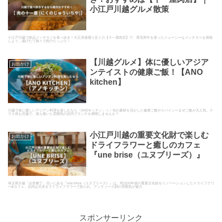
小江戸川越グルメ散策
小江戸川越で絶品メンチカツを食べ歩き！大正浪漫通り近くの【十一屋肉店】で、黒毛和牛を使ったジューシーなメンチカツを堪能
しよう。揚げたて熱々で肉汁たっぷり！
【川越グルメ】体に優しいアジア
お出かけ
ンテイストの健康ご飯！【ANO
kitchen】
川越で体に優しいアジアン料理を楽しむなら「ANOキッチン」へ！旬の素材を活かした健康ご飯やスパイシーまぜご飯が大人気。テ
ラス席も完備で、落ち着いた雰囲気の店内でランチを満喫しませんか？
小江戸川越の重要文化財で楽しむ
お出かけ
ドライフラワーと癒しのカフェ
『une brise（ユヌブリーズ）』
埼玉県川越「出世横丁」沿いにある『une brise（ユヌブリーズ）』は、明治33年築の重要文化財をリノベーションしたドライフラワ
ー&カフェ。店内は天井までドライフラワーで彩られ、アンティーク調の雰囲気が魅力
スポンサーリンク