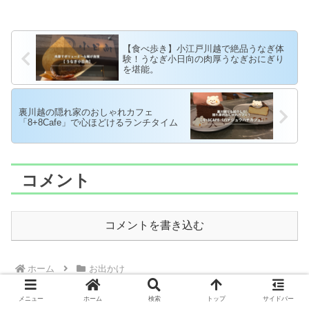
【食べ歩き】小江戸川越で絶品うなぎ体
験！うなぎ小日向の肉厚うなぎおにぎり
を堪能。
裏川越の隠れ家のおしゃれカフェ
「8+8Cafe」で心ほどけるランチタイム
コメント
コメントを書き込む
ホーム
お出かけ
メニュー
ホーム
検索
トップ
サイドバー