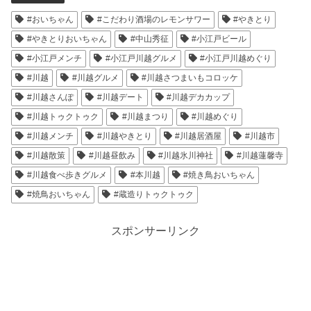
#おいちゃん
#こだわり酒場のレモンサワー
#やきとり
#やきとりおいちゃん
#中山秀征
#小江戸ビール
#小江戸メンチ
#小江戸川越グルメ
#小江戸川越めぐり
#川越
#川越グルメ
#川越さつまいもコロッケ
#川越さんぽ
#川越デート
#川越デカカップ
#川越トゥクトゥク
#川越まつり
#川越めぐり
#川越メンチ
#川越やきとり
#川越居酒屋
#川越市
#川越散策
#川越昼飲み
#川越氷川神社
#川越蓮馨寺
#川越食べ歩きグルメ
#本川越
#焼き鳥おいちゃん
#焼鳥おいちゃん
#蔵造りトゥクトゥク
スポンサーリンク