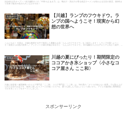
2024年12月オープン！本川越駅すぐの「中華そば あき乃」は、鴨出汁・貝出汁が香る絶品ラーメンを味わえる注目の新店。朝5時ま
で営業で観光や呑みの〆にもおすすめ！
【川越】ランプのフウキドウ。ラ
お出かけ
ンプの国へようこそ！現実から幻
想の世界へ
こんにちは！ 今回は、川越を散策する中で発見した素敵なお店「らんぷのフウキドウ」をご紹介します！ ＼ランプの国へようこ
そ！現実から幻想の世界へ／ アンティーク調の外観が目を引く「らんぷのフウキドウ」 本川越駅から小江戸エリアに向かう途中、...
川越の夏にぴったり！期間限定の
お出かけ
ココアかき氷ショップ〈小さなコ
コア屋さん ここ和〉
川越に初登場！東関東唯一のココア専門店「ここ和」 ココア専門店「ここ和」は、TBS系の「マツコの知らない世界」でも取り上げ
られた注目のお店です。秋冬に楽しむイメージが強いココアを、夏でも楽しんでほしいという思いから、アトレ川越2階に期間限定
でかき氷ショップをオープンしました。
スポンサーリンク