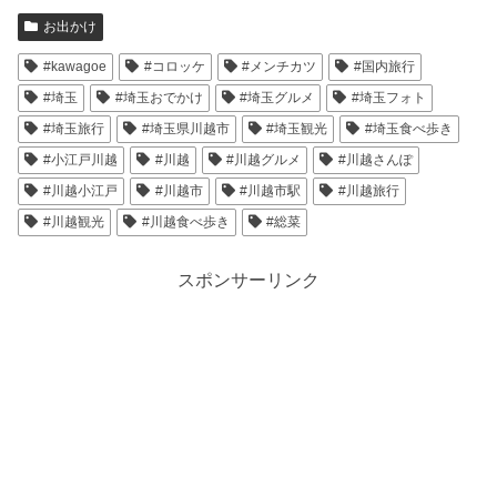
お出かけ
#kawagoe
#コロッケ
#メンチカツ
#国内旅行
#埼玉
#埼玉おでかけ
#埼玉グルメ
#埼玉フォト
#埼玉旅行
#埼玉県川越市
#埼玉観光
#埼玉食べ歩き
#小江戸川越
#川越
#川越グルメ
#川越さんぽ
#川越小江戸
#川越市
#川越市駅
#川越旅行
#川越観光
#川越食べ歩き
#総菜
スポンサーリンク