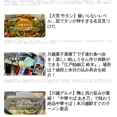
東陽町で話題の「大衆焼肉 暴飲暴食」を徹底レビュー！お酒もソフトドリンクも全品90円という驚異のコスパ。名物のシャトーブリ
アンを含む特選コースは、ライス大盛り無料で満腹必至です。気になる予約方法や店内の雰囲気、予算感を詳しく解説。東陽町での
飲み会・焼肉選びに迷っている方は必見です！
【大宮 牛タン】歯いらないレベ
お出かけ
ル…茹でタンが神すぎる名店見つ
けた
大宮駅徒歩3分「大宮牛タンいろ葉」を実食レビュー。名物の茹でタンは箸で切れるほど柔らかい！飲み放題付き5,500円コースの内
容・味・コスパを詳しく解説。大宮で牛タンを食べるなら必見。
川越菓子屋横丁で子連れ食べ歩
お出かけ
き！楽しい飴ふうせん作り体験が
できる『江戸飴細工 鈴木』。場所
は？値段と休日の込み具合を紹
介！
川越の菓子屋横丁は、歴史ある街並みとともに多くのお菓子屋さんが軒を連ねる、人気の観光スポットです。 菓子屋横丁には、伝統
的な和菓子や、近年の話題のスイーツなど、様々なお店があります。 その中でも、子供たちに人気なのが飴ふうせんを作ることも...
【川越グルメ】鴨と貝の旨みが凝
お出かけ
縮！「中華そば あき乃」で味わう
絶品中華そば｜本川越駅すぐのラ
ーメン新店