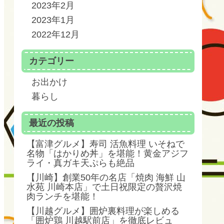
2023年2月
2023年1月
2022年12月
カテゴリー
お出かけ
暮らし
最近の投稿
【富津グルメ】寿司 活魚料理 いそねで
名物「はかりめ丼」を堪能！黄金アジフ
ライ・真ガキ天ぷらも絶品
【川崎】創業50年の名店「焼肉 海鮮 山
水苑 川崎本店」で土日祝限定の贅沢焼
肉ランチを堪能！
【川越グルメ】囲炉裏料理が楽しめる
「囲炉鶏 川越駅前店」を徹底レビュ