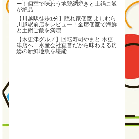
ー！個室で味わう地鶏網焼きと土鍋ご飯
が絶品
【川越駅徒歩1分】隠れ家個室 よしむら
川越駅前店をレビュー！全席個室で海鮮
と土鍋ご飯を満喫
【木更津グルメ】回転寿司やまと 木更
津店へ！水産会社直営だから味わえる房
総の新鮮地魚を堪能