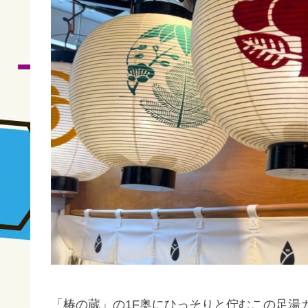
「椿の蔵」の1F奥にひっそりと佇むこの足湯