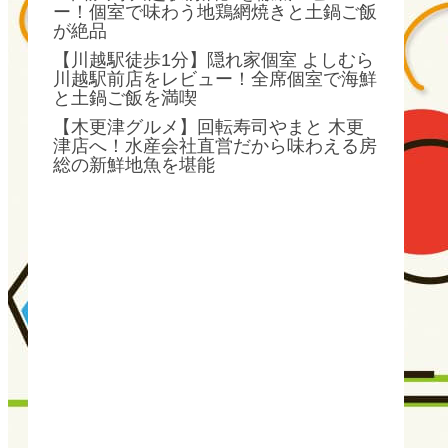
ー！個室で味わう地鶏網焼きと土鍋ご飯
が絶品
【川越駅徒歩1分】隠れ家個室 よしむら
川越駅前店をレビュー！全席個室で海鮮
と土鍋ご飯を満喫
【木更津グルメ】回転寿司やまと 木更
津店へ！水産会社直営だから味わえる房
総の新鮮地魚を堪能