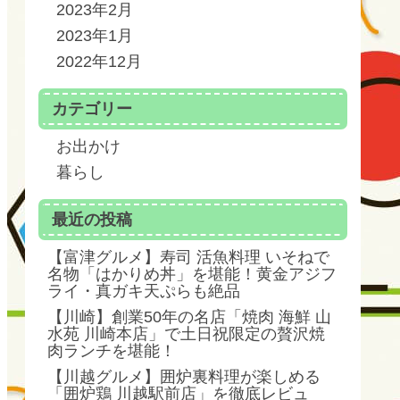
2023年2月
2023年1月
2022年12月
カテゴリー
お出かけ
暮らし
最近の投稿
【富津グルメ】寿司 活魚料理 いそねで
名物「はかりめ丼」を堪能！黄金アジフ
ライ・真ガキ天ぷらも絶品
【川崎】創業50年の名店「焼肉 海鮮 山
水苑 川崎本店」で土日祝限定の贅沢焼
肉ランチを堪能！
【川越グルメ】囲炉裏料理が楽しめる
「囲炉鶏 川越駅前店」を徹底レビュ