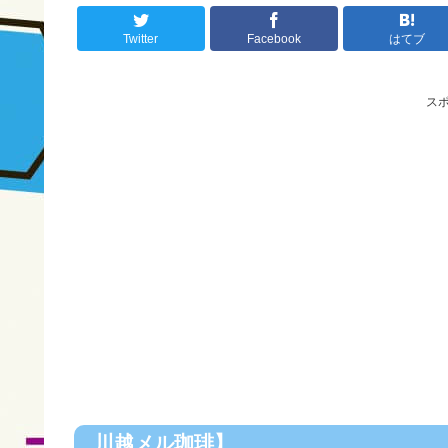
Twitter
Facebook
はてブ
ス
川越メル珈琲】