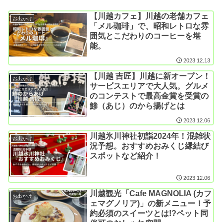
【川越カフェ】川越の老舗カフェ
お出かけ
「メル珈琲」で、昭和レトロな雰
囲気とこだわりのコーヒーを堪
能。
2023.12.13
【川越 吉匠】川越に新オープン！
お出かけ
サービスエリアで大人気。グルメ
のコンテストで最高金賞を受賞の
鯵（あじ）のから揚げとは
2023.12.06
川越氷川神社初詣2024年！混雑状
お出かけ
況予想。おすすめおみくじ縁結び
スポットなど紹介！
2023.12.06
川越観光「Cafe MAGNOLIA (カフ
お出かけ
ェマグノリア)」の新メニュー！予
約必須のスイーツとは!?ペット同