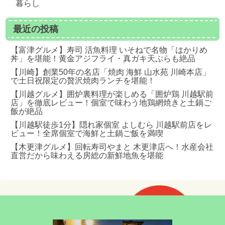
暮らし
最近の投稿
【富津グルメ】寿司 活魚料理 いそねで名物「はかりめ
丼」を堪能！黄金アジフライ・真ガキ天ぷらも絶品
【川崎】創業50年の名店「焼肉 海鮮 山水苑 川崎本店」
で土日祝限定の贅沢焼肉ランチを堪能！
【川越グルメ】囲炉裏料理が楽しめる「囲炉鶏 川越駅前
店」を徹底レビュー！個室で味わう地鶏網焼きと土鍋ご
飯が絶品
【川越駅徒歩1分】隠れ家個室 よしむら 川越駅前店をレ
ビュー！全席個室で海鮮と土鍋ご飯を満喫
【木更津グルメ】回転寿司やまと 木更津店へ！水産会社
直営だから味わえる房総の新鮮地魚を堪能