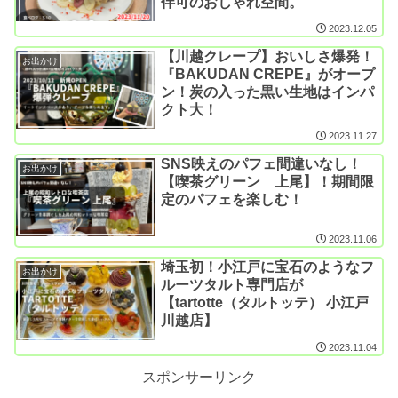
伴可のおしゃれ空間。
2023.12.05
【川越クレープ】おいしさ爆発！
お出かけ
『BAKUDAN CREPE』がオープ
ン！炭の入った黒い生地はインパ
クト大！
2023.11.27
SNS映えのパフェ間違いなし！
お出かけ
【喫茶グリーン 上尾】！期間限
定のパフェを楽しむ！
2023.11.06
埼玉初！小江戸に宝石のようなフ
お出かけ
ルーツタルト専門店が
【tartotte（タルトッテ） 小江戸
川越店】
2023.11.04
スポンサーリンク