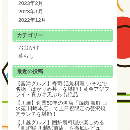
2023年2月
2023年1月
2022年12月
カテゴリー
お出かけ
暮らし
最近の投稿
【富津グルメ】寿司 活魚料理 いそねで
名物「はかりめ丼」を堪能！黄金アジフ
ライ・真ガキ天ぷらも絶品
【川崎】創業50年の名店「焼肉 海鮮 山
水苑 川崎本店」で土日祝限定の贅沢焼
肉ランチを堪能！
【川越グルメ】囲炉裏料理が楽しめる
「囲炉鶏 川越駅前店」を徹底レビュ