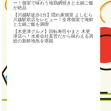
ー！個室で味わう地鶏網焼きと土鍋ご飯
が絶品
【川越駅徒歩1分】隠れ家個室 よしむら
川越駅前店をレビュー！全席個室で海鮮
と土鍋ご飯を満喫
【木更津グルメ】回転寿司やまと 木更
津店へ！水産会社直営だから味わえる房
総の新鮮地魚を堪能