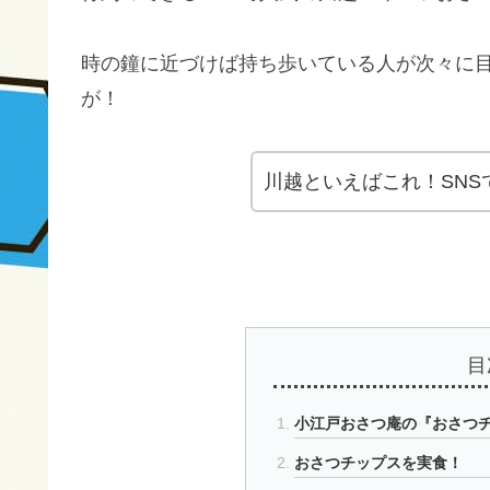
時の鐘に近づけば持ち歩いている人が次々に
が！
川越といえばこれ！SN
目
小江戸おさつ庵の『おさつ
おさつチップスを実食！