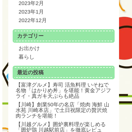
2023年2月
2023年1月
2022年12月
カテゴリー
お出かけ
暮らし
最近の投稿
【富津グルメ】寿司 活魚料理 いそねで
名物「はかりめ丼」を堪能！黄金アジフ
ライ・真ガキ天ぷらも絶品
【川崎】創業50年の名店「焼肉 海鮮 山
水苑 川崎本店」で土日祝限定の贅沢焼
肉ランチを堪能！
【川越グルメ】囲炉裏料理が楽しめる
「囲炉鶏 川越駅前店」を徹底レビュ