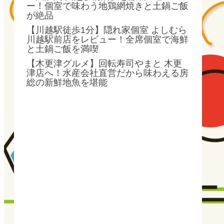
ー！個室で味わう地鶏網焼きと土鍋ご飯
が絶品
【川越駅徒歩1分】隠れ家個室 よしむら
川越駅前店をレビュー！全席個室で海鮮
と土鍋ご飯を満喫
【木更津グルメ】回転寿司やまと 木更
津店へ！水産会社直営だから味わえる房
総の新鮮地魚を堪能